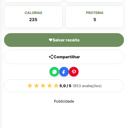
CALORIAS
PROTEINA
235
5
♥
Salvar receita
Compartilhar
★
★
★
★
★
5,0
/ 5
(
853
avaliações)
Publicidade