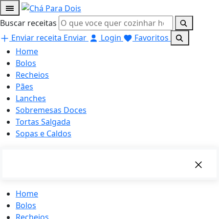
Buscar receitas
Enviar receita
Enviar
Login
Favoritos
Home
Bolos
Recheios
Pães
Lanches
Sobremesas Doces
Tortas Salgada
Sopas e Caldos
Home
Bolos
Recheios