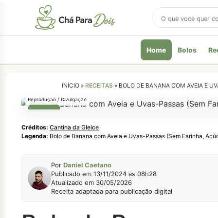
Buscar
receitas
Home
Bolos
Re
INÍCIO »
RECEITAS
»
BOLO DE BANANA COM AVEIA E UV
Reprodução / Divulgação
BOLOS
Créditos:
Cantina da Gleice
Legenda:
Bolo de Banana com Aveia e Uvas-Passas (Sem Farinha, Açúcar
Por
Daniel Caetano
Publicado em 13/11/2024 as 08h28
Atualizado em 30/05/2026
Receita adaptada para publicação digital