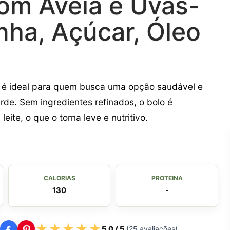
om Aveia e Uvas-
nha, Açúcar, Óleo
 é ideal para quem busca uma opção saudável e
rde. Sem ingredientes refinados, o bolo é
eite, o que o torna leve e nutritivo.
CALORIAS
PROTEINA
130
-
★
★
★
★
★
5,0
/ 5
(
25
avaliações)