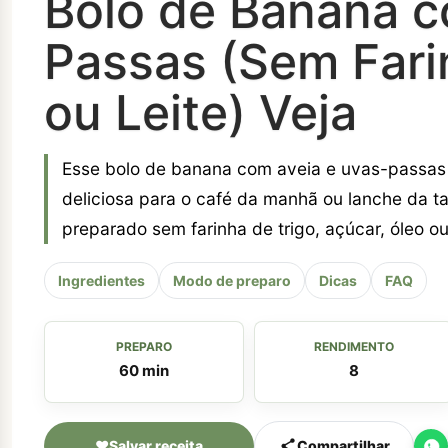
Bolo de Banana c
Passas (Sem Fari
ou Leite) Veja
Esse bolo de banana com aveia e uvas-passas
deliciosa para o café da manhã ou lanche da ta
preparado sem farinha de trigo, açúcar, óleo ou l
Ingredientes
Modo de preparo
Dicas
FAQ
PREPARO
RENDIMENTO
60 min
8
♥
Salvar receita
Compartilhar