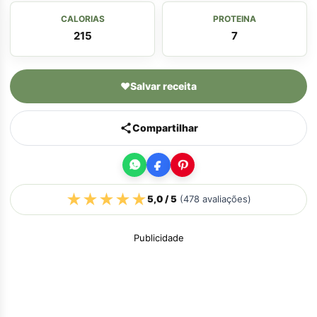
CALORIAS
PROTEINA
215
7
♥
Salvar receita
Compartilhar
★
★
★
★
★
5,0
/ 5
(
478
avaliações)
Publicidade