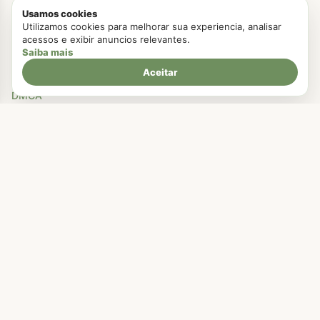
Politica de Cookies
Usamos cookies
Utilizamos cookies para melhorar sua experiencia, analisar
Políticas Privacidade
acessos e exibir anuncios relevantes.
Termos e Condições
Saiba mais
Aceitar
Transparência
DMCA
Categorias
Bolos
Receitas Rápida e Fácil
Lanche
Pães
Recheios
Receitas Festa Junina
Receitas Saudáveis