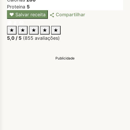
Proteina
5
♥
Salvar receita
Compartilhar
★
★
★
★
★
5,0
/ 5
(
855
avaliações)
Publicidade