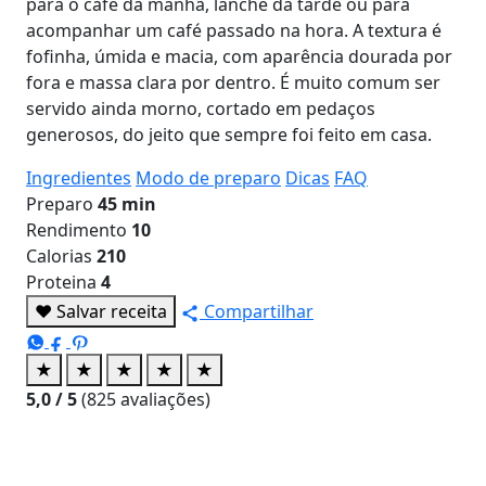
para o café da manhã, lanche da tarde ou para
acompanhar um café passado na hora. A textura é
fofinha, úmida e macia, com aparência dourada por
fora e massa clara por dentro. É muito comum ser
servido ainda morno, cortado em pedaços
generosos, do jeito que sempre foi feito em casa.
Ingredientes
Modo de preparo
Dicas
FAQ
Preparo
45 min
Rendimento
10
Calorias
210
Proteina
4
♥
Salvar receita
Compartilhar
★
★
★
★
★
5,0
/ 5
(
825
avaliações)