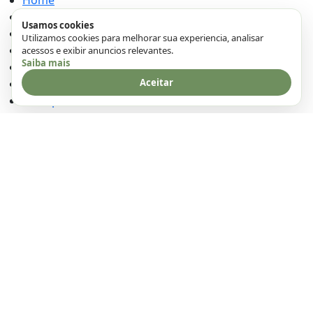
Sobre Nós
Usamos cookies
Contato
Utilizamos cookies para melhorar sua experiencia, analisar
Politica de Cookies
acessos e exibir anuncios relevantes.
Saiba mais
Políticas Privacidade
Aceitar
Termos e Condições
Transparência
DMCA
Categorias
Bolos
Receitas Rápida e Fácil
Lanche
Pães
Recheios
Receitas Festa Junina
Receitas Saudáveis
Receitas Natal e Ano Novo