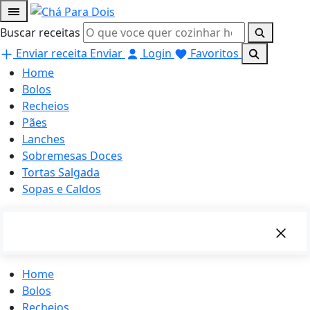
Buscar receitas
Enviar receita
Enviar
Login
Favoritos
Home
Bolos
Recheios
Pães
Lanches
Sobremesas Doces
Tortas Salgada
Sopas e Caldos
Home
Bolos
Recheios