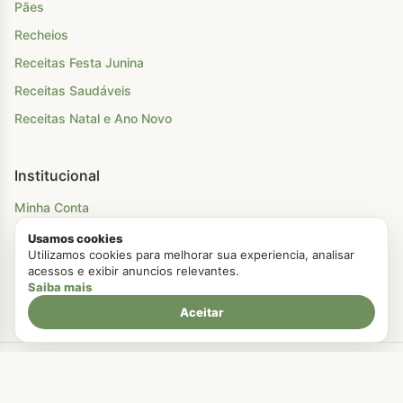
Pães
Recheios
Receitas Festa Junina
Receitas Saudáveis
Receitas Natal e Ano Novo
Institucional
Minha Conta
Login
Usamos cookies
Utilizamos cookies para melhorar sua experiencia, analisar
Cadastro
acessos e exibir anuncios relevantes.
Saiba mais
Enviar Receita
Aceitar
Criado com Amor
Chá Para Dois
© 2026. Todos os direitos reservados.
Politica de Privacidade
Termos de Uso