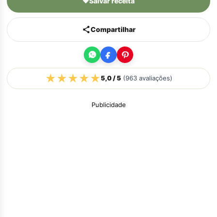
♥
Salvar receita
Compartilhar
★
★
★
★
★
5,0
/ 5
(
963
avaliações)
Publicidade