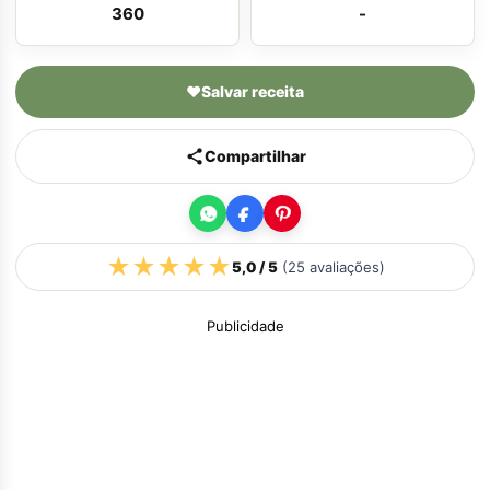
360
-
♥
Salvar receita
Compartilhar
★
★
★
★
★
5,0
/ 5
(
25
avaliações)
Publicidade