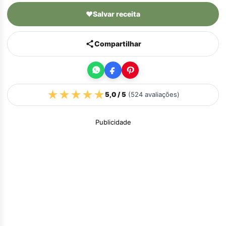
♥
Salvar receita
Compartilhar
★
★
★
★
★
5,0
/ 5
(
524
avaliações)
Publicidade