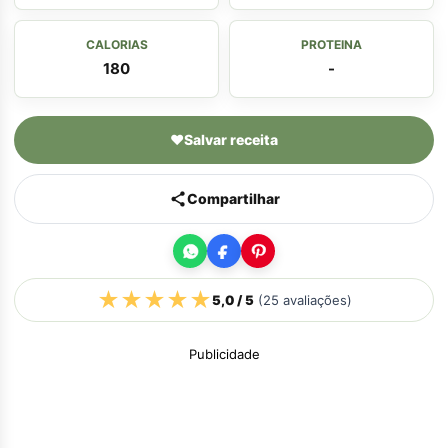
CALORIAS
PROTEINA
180
-
♥
Salvar receita
Compartilhar
★
★
★
★
★
5,0
/ 5
(
25
avaliações)
Publicidade