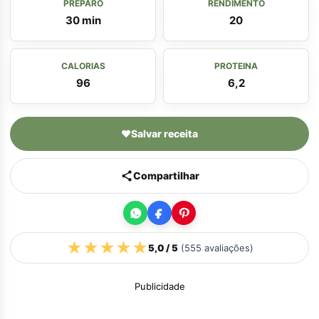
PREPARO
RENDIMENTO
30 min
20
CALORIAS
PROTEINA
96
6,2
♥
Salvar receita
Compartilhar
★
★
★
★
★
5,0
/ 5
(
555
avaliações)
Publicidade