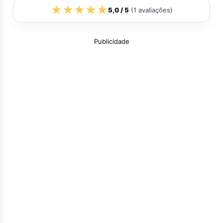
★
★
★
★
★
5,0
/ 5
(
1
avaliações)
Publicidade