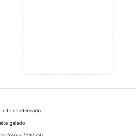
e leite condensado
eite gelado
mão fresco (240 ml)