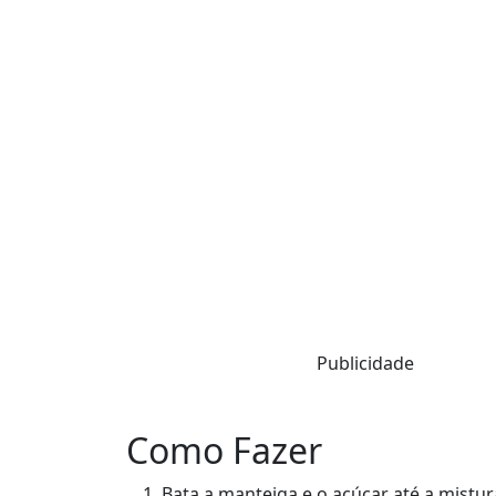
Publicidade
Como Fazer
Bata a manteiga e o açúcar até a mistur