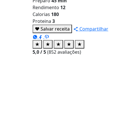
Preparo
45 min
Rendimento
12
Calorias
180
Proteina
3
♥
Salvar receita
Compartilhar
★
★
★
★
★
5,0
/ 5
(
852
avaliações)