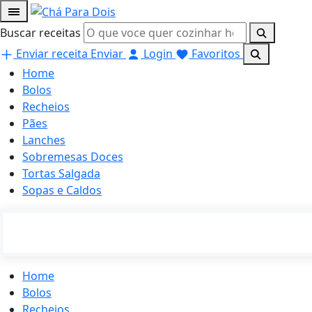
Buscar receitas
Enviar receita
Enviar
Login
Favoritos
Home
Bolos
Recheios
Pães
Lanches
Sobremesas Doces
Tortas Salgada
Sopas e Caldos
Home
Bolos
Recheios