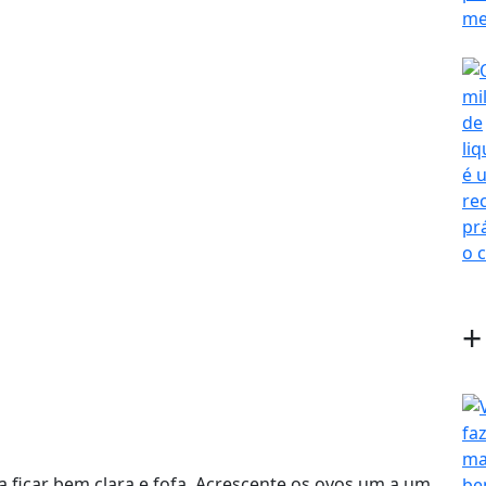
+
a ficar bem clara e fofa. Acrescente os ovos um a um,